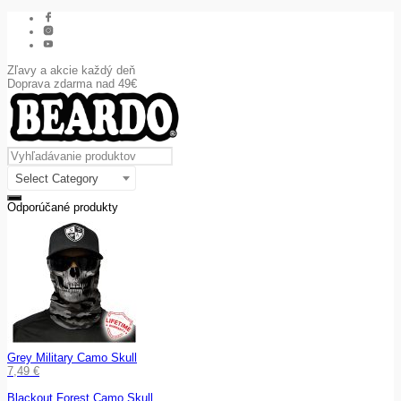
Zľavy a akcie každý deň
Doprava zdarma nad 49€
Select Category
Odporúčané produkty
Grey Military Camo Skull
7,49
€
Blackout Forest Camo Skull