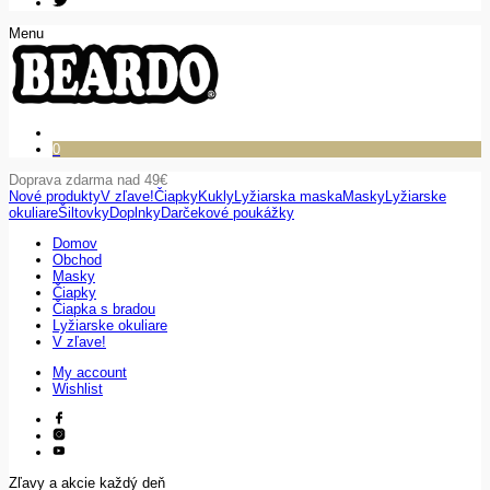
Menu
0
Doprava zdarma nad 49€
Nové produkty
V zľave!
Čiapky
Kukly
Lyžiarska maska
Masky
Lyžiarske
okuliare
Šiltovky
Doplnky
Darčekové poukážky
Domov
Obchod
Masky
Čiapky
Čiapka s bradou
Lyžiarske okuliare
V zľave!
My account
Wishlist
Zľavy a akcie každý deň