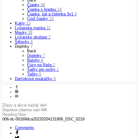
Back
Čiapky
48
Čiapka s bradou
24
Čiapka, šál a čelenka 3v1
9
Cool čiapky
13
Kukly
13
Lyžiarska maska
11
Masky
38
Lyžiarske okuliare
2
Šiltovky
4
Doplnky
7
Back
Doplnky
7
Batohy
4
Fúzy na fľaše
2
Šatky pre psíky
1
Tašky
0
Darčekové poukážky
6
Zľavy a akcie každý deň
Doprava zdarma nad 49€
Reading Now
006-dc-00169dca20220204131906_DSC_0219
Comments