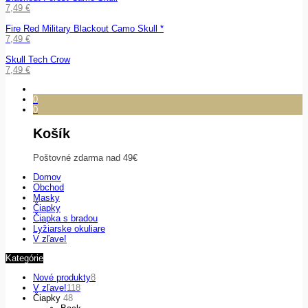
7,49
€
Fire Red Military Blackout Camo Skull *
7,49
€
Skull Tech Crow
7,49
€
0
0
Košík
Poštovné zdarma nad 49€
Domov
Obchod
Masky
Čiapky
Čiapka s bradou
Lyžiarske okuliare
V zľave!
Kategórie
Nové produkty
8
V zľave!
118
Čiapky
48