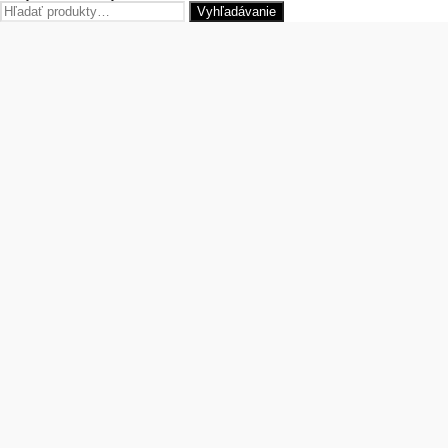
Hľadať:
Vyhľadávanie