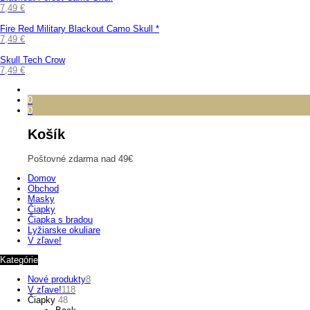
7,49
€
Fire Red Military Blackout Camo Skull *
7,49
€
Skull Tech Crow
7,49
€
0
0
Košík
Poštovné zdarma nad 49€
Domov
Obchod
Masky
Čiapky
Čiapka s bradou
Lyžiarske okuliare
V zľave!
Kategórie
Nové produkty
8
V zľave!
118
Čiapky
48