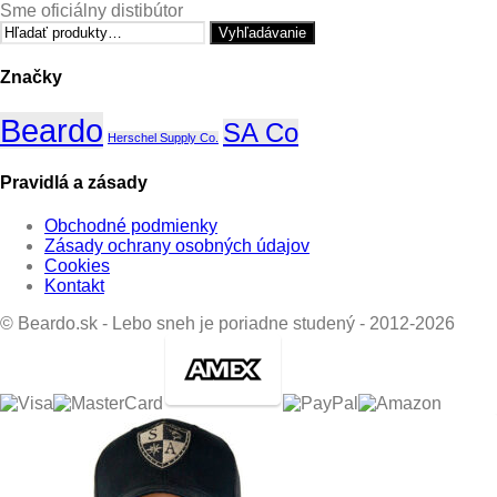
Sme oficiálny distibútor
Hľadať:
Vyhľadávanie
Značky
Beardo
SA Co
Herschel Supply Co.
Pravidlá a zásady
Obchodné podmienky
Zásady ochrany osobných údajov
Cookies
Kontakt
© Beardo.sk - Lebo sneh je poriadne studený - 2012-2026