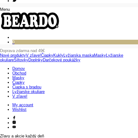
Menu
0
Doprava zdarma nad 49€
Nové produkty
V zľave!
Čiapky
Kukly
Lyžiarska maska
Masky
Lyžiarske
okuliare
Šiltovky
Doplnky
Darčekové poukážky
Domov
Obchod
Masky
Čiapky
Čiapka s bradou
Lyžiarske okuliare
V zľave!
My account
Wishlist
Zľavy a akcie každý deň