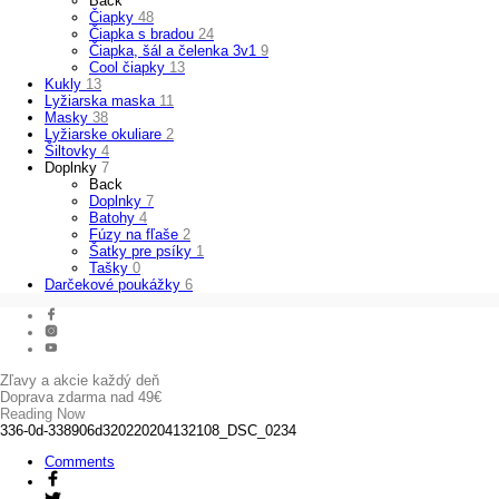
Back
Čiapky
48
Čiapka s bradou
24
Čiapka, šál a čelenka 3v1
9
Cool čiapky
13
Kukly
13
Lyžiarska maska
11
Masky
38
Lyžiarske okuliare
2
Šiltovky
4
Doplnky
7
Back
Doplnky
7
Batohy
4
Fúzy na fľaše
2
Šatky pre psíky
1
Tašky
0
Darčekové poukážky
6
Zľavy a akcie každý deň
Doprava zdarma nad 49€
Reading Now
336-0d-338906d320220204132108_DSC_0234
Comments