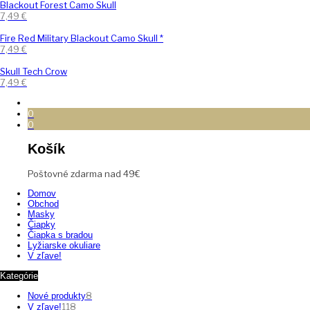
Blackout Forest Camo Skull
7,49
€
Fire Red Military Blackout Camo Skull *
7,49
€
Skull Tech Crow
7,49
€
0
0
Košík
Poštovné zdarma nad 49€
Domov
Obchod
Masky
Čiapky
Čiapka s bradou
Lyžiarske okuliare
V zľave!
Kategórie
8
Nové produkty
118
V zľave!