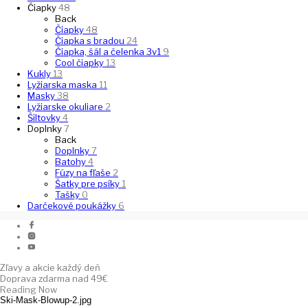
Čiapky
48
Back
Čiapky
48
Čiapka s bradou
24
Čiapka, šál a čelenka 3v1
9
Cool čiapky
13
Kukly
13
Lyžiarska maska
11
Masky
38
Lyžiarske okuliare
2
Šiltovky
4
Doplnky
7
Back
Doplnky
7
Batohy
4
Fúzy na fľaše
2
Šatky pre psíky
1
Tašky
0
Darčekové poukážky
6
Zľavy a akcie každý deň
Doprava zdarma nad 49€
Reading Now
Ski-Mask-Blowup-2.jpg