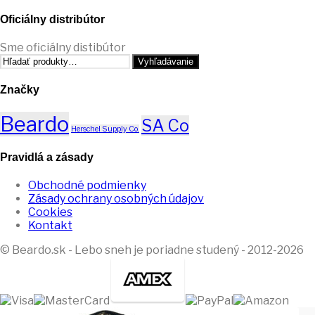
Oficiálny distribútor
Sme oficiálny distibútor
Hľadať:
Vyhľadávanie
Značky
Beardo
SA Co
Herschel Supply Co.
Pravidlá a zásady
Obchodné podmienky
Zásady ochrany osobných údajov
Cookies
Kontakt
© Beardo.sk - Lebo sneh je poriadne studený - 2012-2026