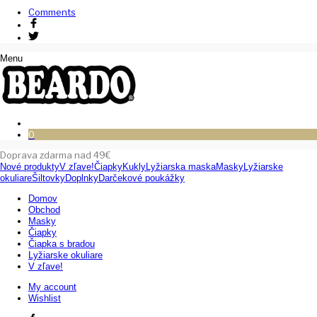
Comments
Menu
0
Doprava zdarma nad 49€
Nové produkty
V zľave!
Čiapky
Kukly
Lyžiarska maska
Masky
Lyžiarske
okuliare
Šiltovky
Doplnky
Darčekové poukážky
Domov
Obchod
Masky
Čiapky
Čiapka s bradou
Lyžiarske okuliare
V zľave!
My account
Wishlist