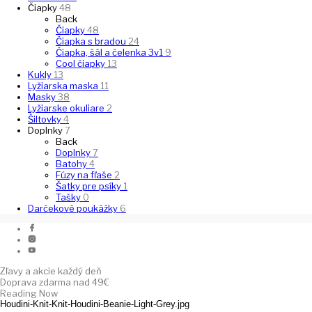
Čiapky
48
Back
Čiapky
48
Čiapka s bradou
24
Čiapka, šál a čelenka 3v1
9
Cool čiapky
13
Kukly
13
Lyžiarska maska
11
Masky
38
Lyžiarske okuliare
2
Šiltovky
4
Doplnky
7
Back
Doplnky
7
Batohy
4
Fúzy na fľaše
2
Šatky pre psíky
1
Tašky
0
Darčekové poukážky
6
Zľavy a akcie každý deň
Doprava zdarma nad 49€
Reading Now
Houdini-Knit-Knit-Houdini-Beanie-Light-Grey.jpg