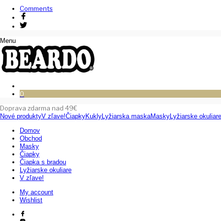
Comments
Menu
0
Doprava zdarma nad 49€
Nové produkty
V zľave!
Čiapky
Kukly
Lyžiarska maska
Masky
Lyžiarske okuliar
Domov
Obchod
Masky
Čiapky
Čiapka s bradou
Lyžiarske okuliare
V zľave!
My account
Wishlist