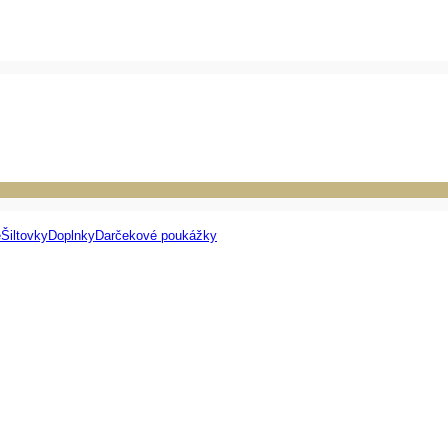
e
Šiltovky
Doplnky
Darčekové poukážky