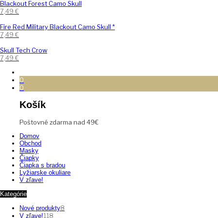
Blackout Forest Camo Skull
7,49
€
Fire Red Military Blackout Camo Skull *
7,49
€
Skull Tech Crow
7,49
€
0
0
Košík
Poštovné zdarma nad 49€
Domov
Obchod
Masky
Čiapky
Čiapka s bradou
Lyžiarske okuliare
V zľave!
Kategórie
8
Nové produkty
118
V zľave!