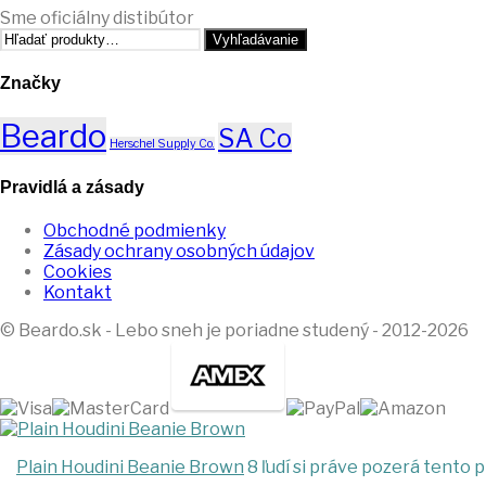
Sme oficiálny distibútor
Hľadať:
Vyhľadávanie
Značky
Beardo
SA Co
Herschel Supply Co.
Pravidlá a zásady
Obchodné podmienky
Zásady ochrany osobných údajov
Cookies
Kontakt
© Beardo.sk - Lebo sneh je poriadne studený - 2012-2026
Plain Houdini Beanie Brown
8 ľudí si práve pozerá tento 