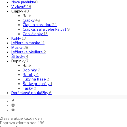
8
Nové produkty
118
V zľave!
Čiapky
48
Back
Čiapky
48
Čiapka s bradou
24
Čiapka, šál a čelenka 3v1
9
Cool čiapky
13
Kukly
13
Lyžiarska maska
11
Masky
38
Lyžiarske okuliare
2
Šiltovky
4
Doplnky
7
Back
Doplnky
7
Batohy
4
Fúzy na fľaše
2
Šatky pre psíky
1
Tašky
0
Darčekové poukážky
6
Zľavy a akcie každý deň
Doprava zdarma nad 49€