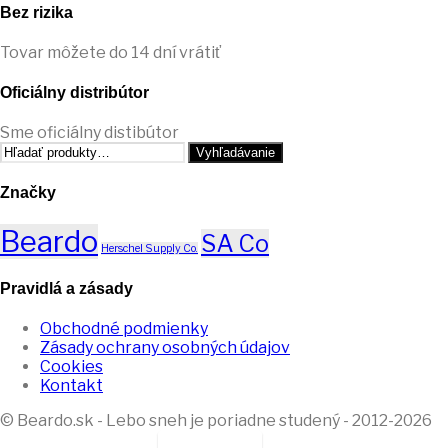
Bez rizika
Tovar môžete do 14 dní vrátiť
Oficiálny distribútor
Sme oficiálny distibútor
Hľadať:
Vyhľadávanie
Značky
Beardo
SA Co
Herschel Supply Co.
Pravidlá a zásady
Obchodné podmienky
Zásady ochrany osobných údajov
Cookies
Kontakt
© Beardo.sk - Lebo sneh je poriadne studený - 2012-2026