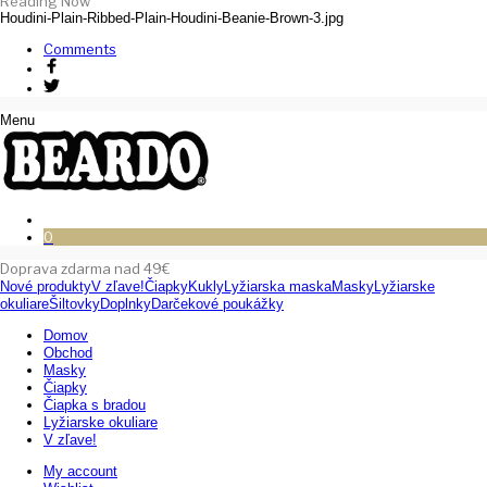
Reading Now
Houdini-Plain-Ribbed-Plain-Houdini-Beanie-Brown-3.jpg
Comments
Menu
0
Doprava zdarma nad 49€
Nové produkty
V zľave!
Čiapky
Kukly
Lyžiarska maska
Masky
Lyžiarske
okuliare
Šiltovky
Doplnky
Darčekové poukážky
Domov
Obchod
Masky
Čiapky
Čiapka s bradou
Lyžiarske okuliare
V zľave!
My account