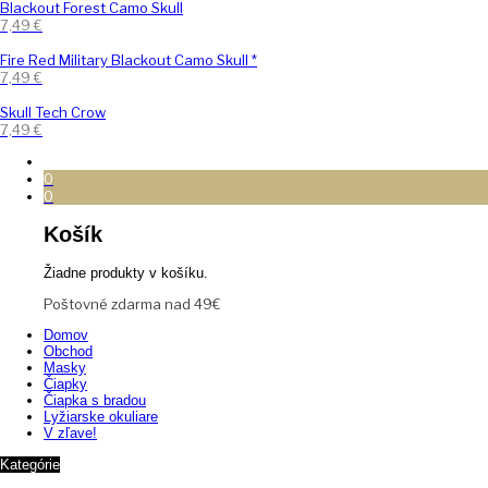
Blackout Forest Camo Skull
7,49
€
Fire Red Military Blackout Camo Skull *
7,49
€
Skull Tech Crow
7,49
€
0
0
Košík
Žiadne produkty v košíku.
Poštovné zdarma nad 49€
Domov
Obchod
Masky
Čiapky
Čiapka s bradou
Lyžiarske okuliare
V zľave!
Kategórie