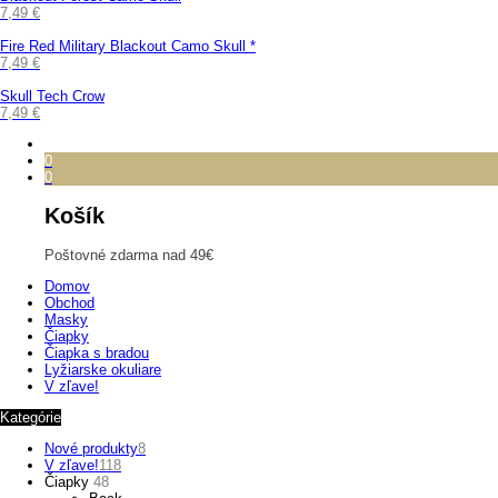
7,49
€
Fire Red Military Blackout Camo Skull *
7,49
€
Skull Tech Crow
7,49
€
0
0
Košík
Poštovné zdarma nad 49€
Domov
Obchod
Masky
Čiapky
Čiapka s bradou
Lyžiarske okuliare
V zľave!
Kategórie
Nové produkty
8
V zľave!
118
Čiapky
48