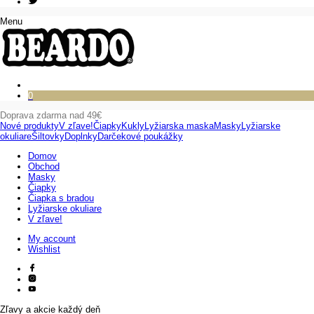
Menu
0
Doprava zdarma nad 49€
Nové produkty
V zľave!
Čiapky
Kukly
Lyžiarska maska
Masky
Lyžiarske
okuliare
Šiltovky
Doplnky
Darčekové poukážky
Domov
Obchod
Masky
Čiapky
Čiapka s bradou
Lyžiarske okuliare
V zľave!
My account
Wishlist
Zľavy a akcie každý deň