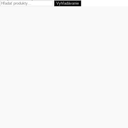
Hľadať:
Vyhľadávanie