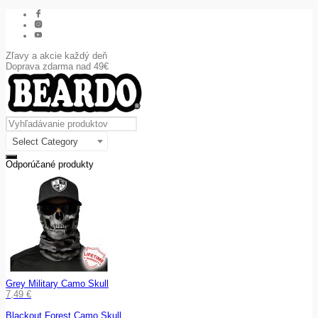
Zľavy a akcie každý deň
Doprava zdarma nad 49€
Select Category
Odporúčané produkty
Grey Military Camo Skull
7,49
€
Blackout Forest Camo Skull