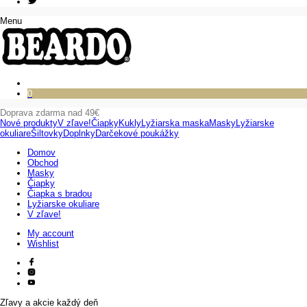
Menu
0
Doprava zdarma nad 49€
Nové produkty
V zľave!
Čiapky
Kukly
Lyžiarska maska
Masky
Lyžiarske
okuliare
Šiltovky
Doplnky
Darčekové poukážky
Domov
Obchod
Masky
Čiapky
Čiapka s bradou
Lyžiarske okuliare
V zľave!
My account
Wishlist
Zľavy a akcie každý deň