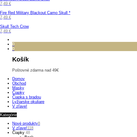
7,49
€
Fire Red Military Blackout Camo Skull *
7,49
€
Skull Tech Crow
7,49
€
0
0
Košík
Poštovné zdarma nad 49€
Domov
Obchod
Masky
Čiapky
Čiapka s bradou
Lyžiarske okuliare
V zľave!
Kategórie
Nové produkty
8
V zľave!
118
Čiapky
48