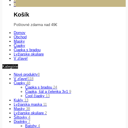
0
0
Košík
Poštovné zdarma nad 49€
Domov
Obchod
Masky
Čiapky
Čiapka s bradou
Lyžiarske okuliare
V zľave!
Kategórie
Nové produkty
8
V zľave!
118
Čiapky
48
Čiapka s bradou
24
Čiapka, šál a čelenka 3v1
9
Cool čiapky
13
Kukly
13
Lyžiarska maska
11
Masky
38
Lyžiarske okuliare
2
Šiltovky
4
Doplnky
7
Batohy
4