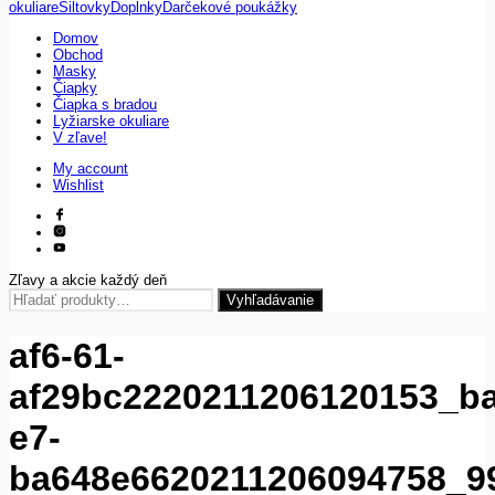
okuliare
Šiltovky
Doplnky
Darčekové poukážky
Domov
Obchod
Masky
Čiapky
Čiapka s bradou
Lyžiarske okuliare
V zľave!
My account
Wishlist
Zľavy a akcie každý deň
Hľadať:
Vyhľadávanie
af6-61-
af29bc2220211206120153_ba
e7-
ba648e6620211206094758_9