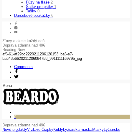
Fúzy na fľaše
2
Šatky pre psíky
1
Tašky
0
Darčekové poukážky
6
Zľavy a akcie každý deň
Doprava zdarma nad 49€
Reading Now
af6-61-af29bc2220211206120153_ba6-e7-
ba648e6620211206094758_9911111169795_jpg
Comments
Menu
0
Doprava zdarma nad 49€
Nové produkty
V zľave!
Čiapky
Kukly
Lyžiarska maska
Masky
Lyžiarske