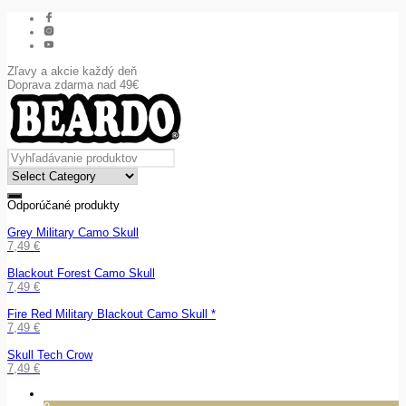
Zľavy a akcie každý deň
Doprava zdarma nad 49€
Odporúčané produkty
Grey Military Camo Skull
7,49
€
Blackout Forest Camo Skull
7,49
€
Fire Red Military Blackout Camo Skull *
7,49
€
Skull Tech Crow
7,49
€