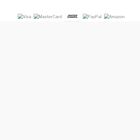
Niekto z Nových Zámkov si práve kúpil
Kids Beardo Rider