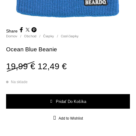
Share
Domov
/
Obchod
/
Čiapky
/
Cool čiapky
Ocean Blue Beanie
Pôvodná cena bola: 19,99
Aktuálna cena je:
19,99
€
12,49
€
Na sklade
množstvo Ocean Blue Beanie
Pridať Do Košíka
Add to Wishlist