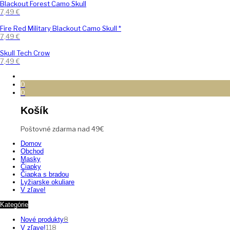
Blackout Forest Camo Skull
7,49
€
Fire Red Military Blackout Camo Skull *
7,49
€
Skull Tech Crow
7,49
€
0
0
Košík
Poštovné zdarma nad 49€
Domov
Obchod
Masky
Čiapky
Čiapka s bradou
Lyžiarske okuliare
V zľave!
Kategórie
8
Nové produkty
118
V zľave!