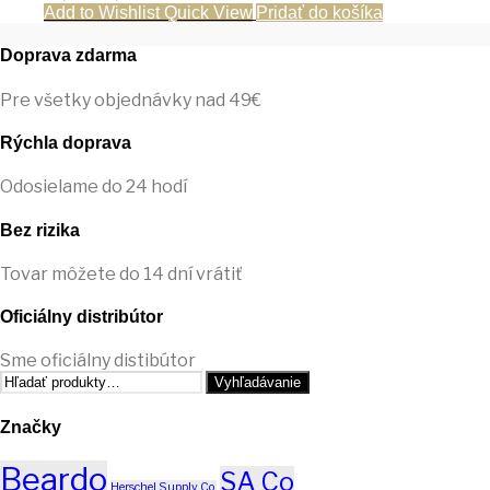
cena
cena
Add to Wishlist
Quick View
Pridať do košíka
bola:
je:
15,99 €.
7,49 €.
Doprava zdarma
Pre všetky objednávky nad 49€
Rýchla doprava
Odosielame do 24 hodí
Bez rizika
Tovar môžete do 14 dní vrátiť
Oficiálny distribútor
Sme oficiálny distibútor
Hľadať:
Vyhľadávanie
Značky
Beardo
SA Co
Herschel Supply Co.