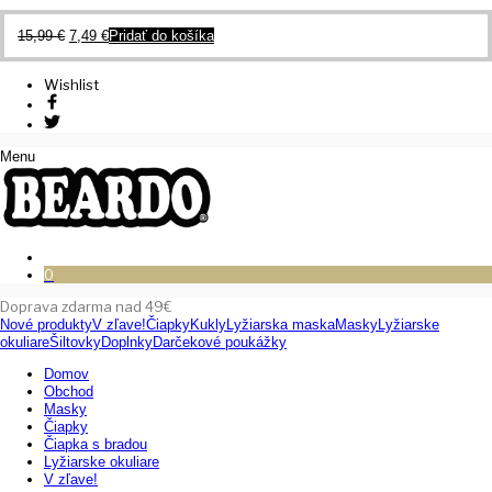
Pôvodná
Aktuálna
15,99
€
7,49
€
Pridať do košíka
cena
cena
bola:
je:
Wishlist
15,99 €.
7,49 €.
Menu
0
Doprava zdarma nad 49€
Nové produkty
V zľave!
Čiapky
Kukly
Lyžiarska maska
Masky
Lyžiarske
okuliare
Šiltovky
Doplnky
Darčekové poukážky
Domov
Obchod
Masky
Čiapky
Čiapka s bradou
Lyžiarske okuliare
V zľave!