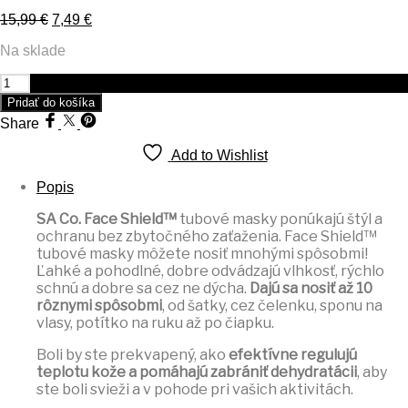
Pôvodná
Aktuálna
15,99
€
7,49
€
cena
cena
Na sklade
bola:
je:
15,99 €.
7,49 €.
množstvo
Ablaze
Pridať do košíka
Share
Add to Wishlist
Popis
SA Co. Face Shield™
tubové masky ponúkajú štýl a
ochranu bez zbytočného zaťaženia. Face Shield™
tubové masky môžete nosiť mnohými spôsobmi!
Ľahké a pohodlné, dobre odvádzajú vlhkosť, rýchlo
schnú a dobre sa cez ne dýcha.
Dajú sa nosiť až 10
rôznymi spôsobmi
, od šatky, cez čelenku, sponu na
vlasy, potítko na ruku až po čiapku.
Boli by ste prekvapený, ako
efektívne regulujú
teplotu kože a pomáhajú zabrániť dehydratácii
, aby
ste boli svieži a v pohode pri vašich aktivitách.