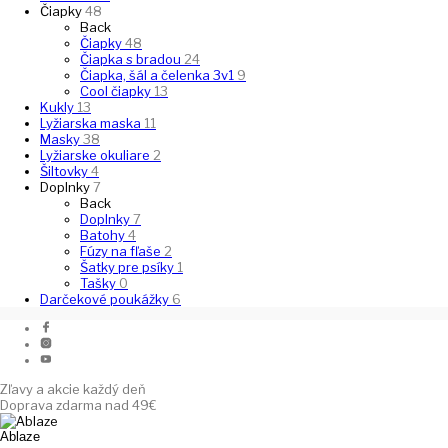
Čiapky
48
Back
Čiapky
48
Čiapka s bradou
24
Čiapka, šál a čelenka 3v1
9
Cool čiapky
13
Kukly
13
Lyžiarska maska
11
Masky
38
Lyžiarske okuliare
2
Šiltovky
4
Doplnky
7
Back
Doplnky
7
Batohy
4
Fúzy na fľaše
2
Šatky pre psíky
1
Tašky
0
Darčekové poukážky
6
Zľavy a akcie každý deň
Doprava zdarma nad 49€
Ablaze