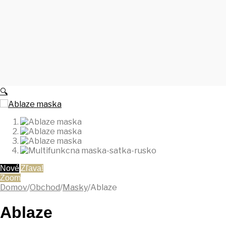
🔍
Nové
Zľava!
Zoom
Domov
/
Obchod
/
Masky
/
Ablaze
Ablaze