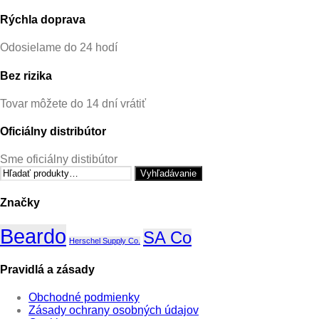
Rýchla doprava
Odosielame do 24 hodí
Bez rizika
Tovar môžete do 14 dní vrátiť
Oficiálny distribútor
Sme oficiálny distibútor
Hľadať:
Vyhľadávanie
Značky
Beardo
SA Co
Herschel Supply Co.
Pravidlá a zásady
Obchodné podmienky
Zásady ochrany osobných údajov