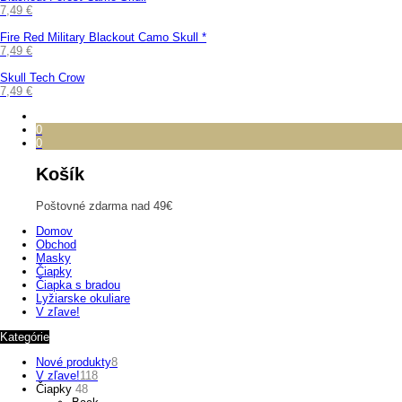
7,49
€
Fire Red Military Blackout Camo Skull *
7,49
€
Skull Tech Crow
7,49
€
0
0
Košík
Poštovné zdarma nad 49€
Domov
Obchod
Masky
Čiapky
Čiapka s bradou
Lyžiarske okuliare
V zľave!
Kategórie
Nové produkty
8
V zľave!
118
Čiapky
48