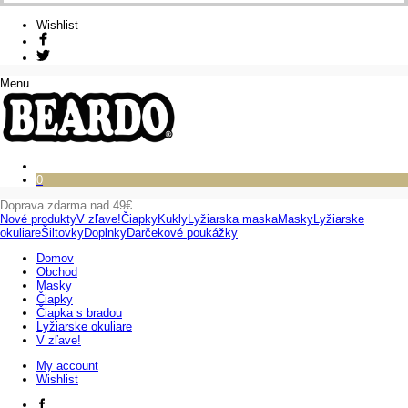
bola:
je:
Wishlist
15,99 €.
7,49 €.
Menu
0
Doprava zdarma nad 49€
Nové produkty
V zľave!
Čiapky
Kukly
Lyžiarska maska
Masky
Lyžiarske
okuliare
Šiltovky
Doplnky
Darčekové poukážky
Domov
Obchod
Masky
Čiapky
Čiapka s bradou
Lyžiarske okuliare
V zľave!
My account
Wishlist