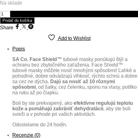
Na sklade
bola:
je:
15,99 €.
7,49 €.
množstvo
Snow
Pridať do košíka
Camo
Share
Skull
Add to Wishlist
Popis
SA Co. Face Shield™
tubové masky ponúkajú štýl a
ochranu bez zbytočného zaťaženia. Face Shield™
tubové masky môžete nosiť mnohými spôsobmi! Ľahké a
pohodlné, dobre odvádzajú vlhkosť, rýchlo schnú a dobre
sa cez ne dýcha.
Dajú sa nosiť až 10 rôznymi
spôsobmi
, od šatky, cez čelenku, sponu na vlasy, potítko
na ruku až po čiapku.
Boli by ste prekvapený, ako
efektívne regulujú teplotu
kože a pomáhajú zabrániť dehydratácii
, aby ste boli
svieži a v pohode pri vašich aktivitách.
Odosielame do 24 hodín.
Recenzie (0)