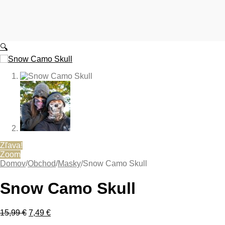
🔍
Zľava!
Zoom
Domov
/
Obchod
/
Masky
/
Snow Camo Skull
Snow Camo Skull
Pôvodná
Aktuálna
15,99
€
7,49
€
cena
cena