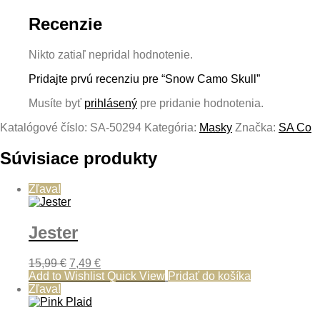
Recenzie
Nikto zatiaľ nepridal hodnotenie.
Pridajte prvú recenziu pre “Snow Camo Skull”
Musíte byť
prihlásený
pre pridanie hodnotenia.
Katalógové číslo:
SA-50294
Kategória:
Masky
Značka:
SA Co
Súvisiace produkty
Zľava!
Jester
Pôvodná
Aktuálna
15,99
€
7,49
€
cena
cena
Add to Wishlist
Quick View
Pridať do košíka
bola:
je:
Zľava!
15,99 €.
7,49 €.