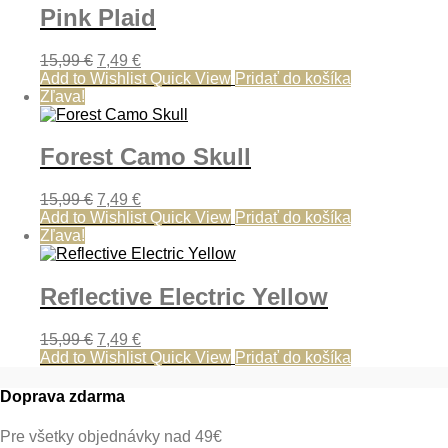
Pink Plaid
Pôvodná
Aktuálna
15,99
€
7,49
€
cena
cena
Add to Wishlist
Quick View
Pridať do košíka
bola:
je:
Zľava!
15,99 €.
7,49 €.
Forest Camo Skull
Pôvodná
Aktuálna
15,99
€
7,49
€
cena
cena
Add to Wishlist
Quick View
Pridať do košíka
bola:
je:
Zľava!
15,99 €.
7,49 €.
Reflective Electric Yellow
Pôvodná
Aktuálna
15,99
€
7,49
€
cena
cena
Add to Wishlist
Quick View
Pridať do košíka
bola:
je:
15,99 €.
7,49 €.
Doprava zdarma
Pre všetky objednávky nad 49€